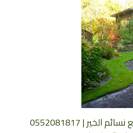
لخير | 0552081817