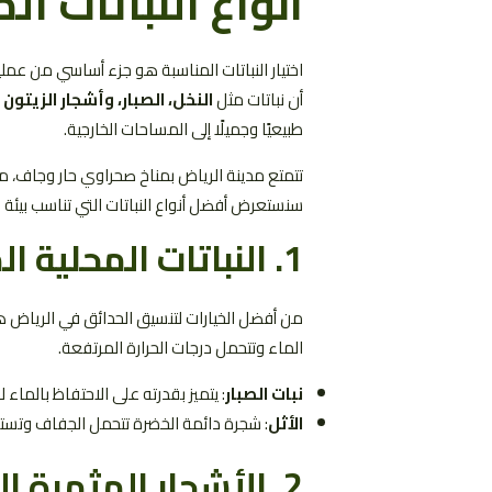
أنواع النباتات ا
اختيار النباتات المناسبة هو جزء أساسي من عملية 
أن نباتات مثل
النخل، الصبار، وأشجار الزيتون
ت
طبيعيًا وجميلًا إلى المساحات الخارجية.
تتمتع مدينة الرياض بمناخ صحراوي حار وجاف، مما 
سنستعرض أفضل أنواع النباتات التي تناسب بيئة ال
1.
النباتات المحلية 
من أفضل الخيارات لتنسيق الحدائق في الرياض هي
الماء وتتحمل درجات الحرارة المرتفعة.
نبات الصبار
: يتميز بقدرته على الاحتفاظ بالما
الأثل
: شجرة دائمة الخضرة تتحمل الجفاف وتست
2.
الأشجار المثمرة ال