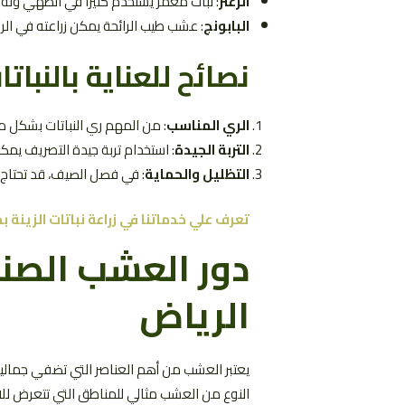
الزعتر
: نبات معمر يستخدم كثيرًا في الطهي وله 
البابونج
: عشب طيب الرائحة يمكن زراعته في ال
نصائح للعناية بالنبات
الري المناسب
: من المهم ري النباتات بشكل م
التربة الجيدة
: استخدام تربة جيدة التصريف يمك
التظليل والحماية
: في فصل الصيف، قد تحتاج ب
تعرف علي خدماتنا في زراعة نباتات الزينة ب
دور العشب الصن
الرياض
يعتبر العشب من أهم العناصر التي تضفي جمالية
النوع من العشب مثالي للمناطق التي تتعرض للا