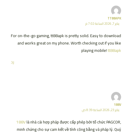
TT88APK
يناير 7, 2026 الساعة 7:02 م
For on-the-go gaming, tt88apk is pretty solid. Easy to download
and works great on my phone. Worth checking out if you like
playing mobile!
tt88apk
رد
188V
يناير 23, 2026 الساعة 8:39 ص
188V
là nhà cái hợp pháp được cấp phép bởi tổ chức PAGCOR,
minh chứng cho sự cam kết về tính công bằng và pháp lý. Quý