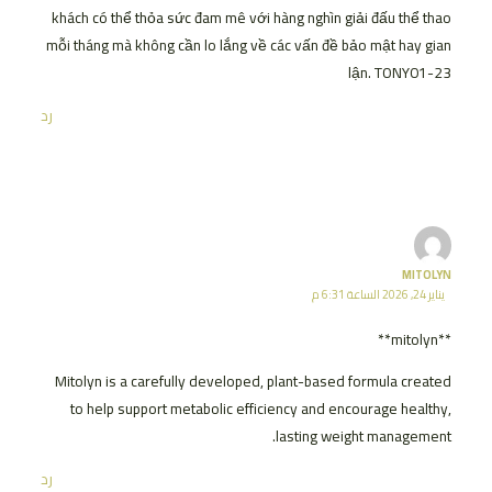
khách có thể thỏa sức đam mê với hàng nghìn giải đấu thể thao
mỗi tháng mà không cần lo lắng về các vấn đề bảo mật hay gian
lận. TONY01-23
رد
MITOLYN
يناير 24, 2026 الساعة 6:31 م
**mitolyn**
Mitolyn is a carefully developed, plant-based formula created
to help support metabolic efficiency and encourage healthy,
lasting weight management.
رد