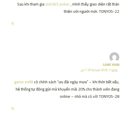
Sau khi tham gia
slot365 poker
, mình thấy giao diện rất thân
thiện với người mới. TONY05-22
رد
GAME XN88
يونيو 1, 2026 الساعة 7:29 ص
game xn88
có chính sách “ưu đãi ngày mưa” – khi thời tiết xấu,
hệ thống tự động gửi mã khuyến mãi 20% cho thành viên đang
online – nhỏ mà có võ! TONY05-28
رد