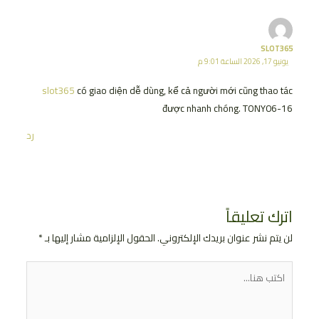
SLOT365
يونيو 17, 2026 الساعة 9:01 م
slot365
có giao diện dễ dùng, kể cả người mới cũng thao tác
được nhanh chóng. TONY06-16
رد
اترك تعليقاً
لن يتم نشر عنوان بريدك الإلكتروني.
الحقول الإلزامية مشار إليها بـ
*
اكتب
هنا...