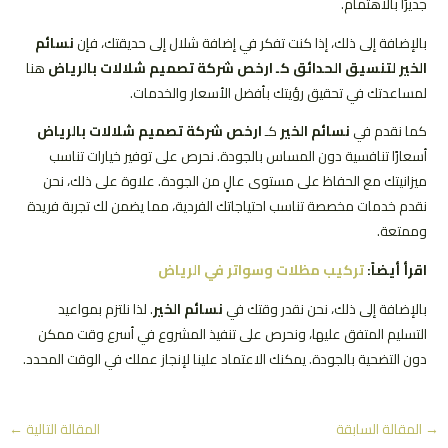
جديرًا بالاهتمام.
بالإضافة إلى ذلك، إذا كنت تفكر في إضافة شلال إلى حديقتك، فإن
نسائم
الخير لتنسيق الحدائق كـ ارخص شركة تصميم شلالات بالرياض
هنا
لمساعدتك في تحقيق رؤيتك بأفضل الأسعار والخدمات.
كما نقدم في
نسائم الخير
كـ
ارخص شركة تصميم شلالات بالرياض
أسعارًا تنافسية دون المساس بالجودة. نحرص على توفير خيارات تناسب
ميزانيتك مع الحفاظ على مستوى عالٍ من الجودة. علاوة على ذلك، نحن
نقدم خدمات مخصصة تناسب احتياجاتك الفردية، مما يضمن لك تجربة فريدة
وممتعة.
اقرأ أيضاً:
تركيب مظلات وسواتر في الرياض
بالإضافة إلى ذلك، نحن نقدر وقتك في
نسائم الخير
. لذا نلتزم بمواعيد
التسليم المتفق عليها، ونحرص على تنفيذ المشروع في أسرع وقت ممكن
دون التضحية بالجودة. يمكنك الاعتماد علينا لإنجاز عملك في الوقت المحدد.
Post
→
المقالة السابقة
المقالة التالية
←