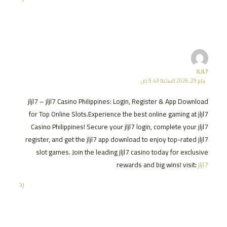
JLJL7
يناير 29, 2026 الساعة 9:43 ص
jljl7 – jljl7 Casino Philippines: Login, Register & App Download
for Top Online Slots.Experience the best online gaming at jljl7
Casino Philippines! Secure your jljl7 login, complete your jljl7
register, and get the jljl7 app download to enjoy top-rated jljl7
slot games. Join the leading jljl7 casino today for exclusive
rewards and big wins! visit:
jljl7
رد