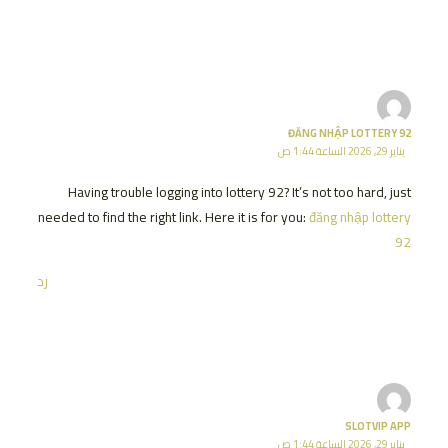
ĐĂNG NHẬP LOTTERY 92
يناير 29, 2026 الساعة 1:44 ص
Having trouble logging into lottery 92? It’s not too hard, just
needed to find the right link. Here it is for you:
đăng nhập lottery
92
رد
SLOTVIP APP
يناير 29, 2026 الساعة 1:44 ص