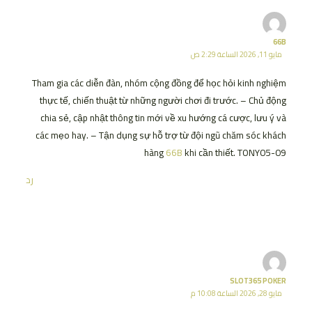
66B
مايو 11, 2026 الساعة 2:29 ص
Tham gia các diễn đàn, nhóm cộng đồng để học hỏi kinh nghiệm
thực tế, chiến thuật từ những người chơi đi trước. – Chủ động
chia sẻ, cập nhật thông tin mới về xu hướng cá cược, lưu ý và
các mẹo hay. – Tận dụng sự hỗ trợ từ đội ngũ chăm sóc khách
hàng
66B
khi cần thiết. TONY05-09
رد
SLOT365 POKER
مايو 28, 2026 الساعة 10:08 م