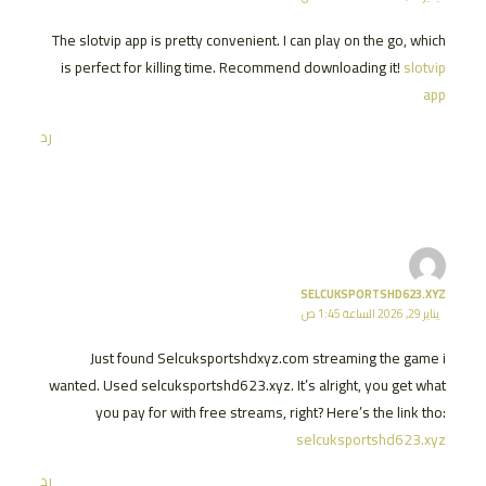
The slotvip app is pretty convenient. I can play on the go, which
is perfect for killing time. Recommend downloading it!
slotvip
app
رد
SELCUKSPORTSHD623.XYZ
يناير 29, 2026 الساعة 1:45 ص
Just found Selcuksportshdxyz.com streaming the game i
wanted. Used selcuksportshd623.xyz. It’s alright, you get what
you pay for with free streams, right? Here’s the link tho:
selcuksportshd623.xyz
رد