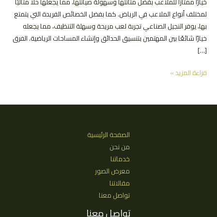
خيارًا ممتازًا للملاعب بفضل متانتها وسهولة صيانتها، مما يجعلها حلاً مثاليًا
لمختلف أنواع الملاعب في الرياض. كما بفضل الخصائص الفريدة التي يتمتع
بها، يوفر النجيل الصناعي تجربة لعب مريحة وسهلة التنظيف، مما يجعله
خيارًا شائعًا بين المهتمين بتنسيق الحدائق وإنشاء المساحات الرياضية. الفرق
[…]
سعر
قراءة المزيد »
متر
النجيلة
الصناعي
للملاعب
|
الصفحة الرئيسية
الرياض
من نحن
0552081817
خدماتنا
معرض الصور
مقالاتنا
تواصل معنا
تواصل معنا