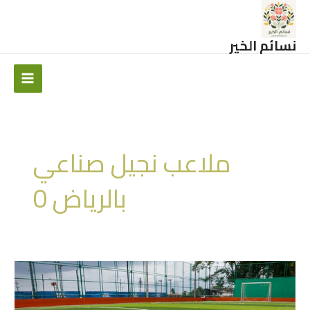
خطي
لى
لمحتوى
نسائم الخير
Main
Menu
ملاعب نجيل صناعي
بالرياض 0