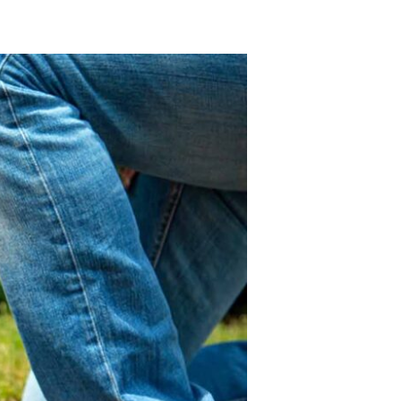
خطوات
لا
غني
عنها