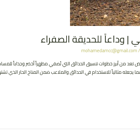
ي | وداعاً للحديقة الصفراء
mohamedamcc@gmail.com
ض تعد من أبرز خطوات تنسيق الحدائق التي تُضفي مظهراً أخضر وجذاباً للمساحات
ما يجعله مثالياً للاستخدام في الحدائق والملاعب ضمن المناخ الحار الذي ت