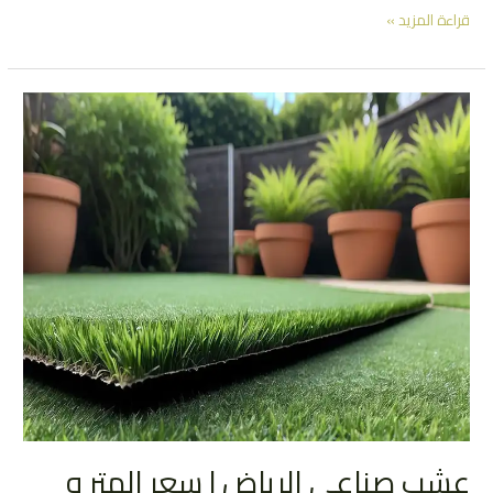
العشب
قراءة المزيد »
الصناعي
للمنازل
ا
كل
ما
تحتاج
معرفته
لتجميل
منزلك
بالرياض
عشب صناعي الرياض | سعر المتر و