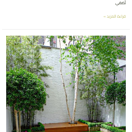
تُضفي
العشب
قراءة المزيد »
الصناعي
الجداري
بالرياض
|
0552081817