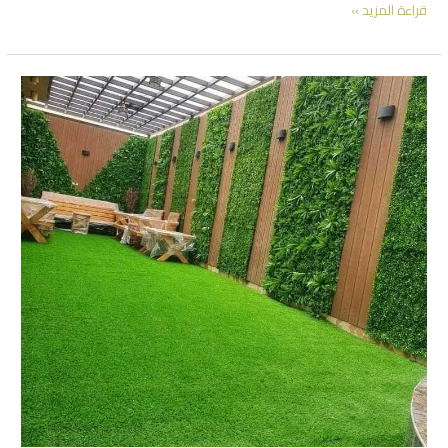
عشب
قراءة المزيد »
جداري
للحدائق
بالرياض
|
الحل
المثالي
لجمال
واستدامة
حديقتك