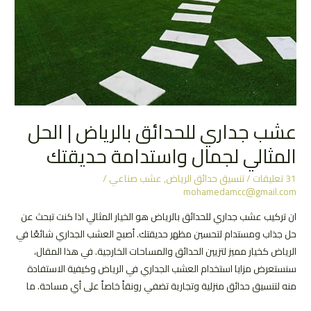
عشب جداري للحدائق بالرياض | الحل
المثالي لجمال واستدامة حديقتك
31 تعليقات
/
تنسيق حدائق الرياض
,
عشب صناعي
/
mohamedamcc@gmail.com
ان تركيب عشب جداري للحدائق بالرياض هو الخيار المثالي اذا كنت تبحث عن
حل جذاب ومستدام لتحسين مظهر حديقتك. أصبح العشب الجداري شائعًا في
الرياض كخيار مميز لتزيين الحدائق والمساحات الخارجية. في هذا المقال،
سنستعرض مزايا استخدام العشب الجداري في الرياض وكيفية الاستفادة
منه لتنسيق حدائق منزلية وتجارية تضفي رونقاً خاصاً على أي مساحة. ما