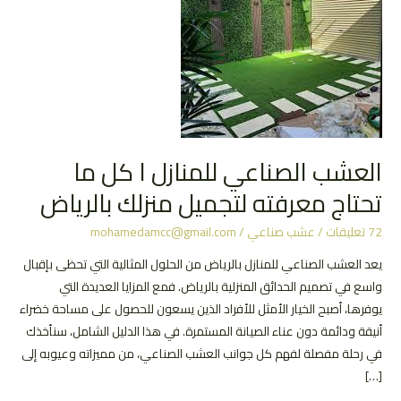
العشب الصناعي للمنازل ا كل ما
تحتاج معرفته لتجميل منزلك بالرياض
72 تعليقات
/
عشب صناعي
/
mohamedamcc@gmail.com
يعد العشب الصناعي للمنازل بالرياض من الحلول المثالية التي تحظى بإقبال
واسع في تصميم الحدائق المنزلية بالرياض. فمع المزايا العديدة التي
يوفرها، أصبح الخيار الأمثل للأفراد الذين يسعون للحصول على مساحة خضراء
أنيقة ودائمة دون عناء الصيانة المستمرة. في هذا الدليل الشامل، سنأخذك
في رحلة مفصلة لفهم كل جوانب العشب الصناعي، من مميزاته وعيوبه إلى
[…]