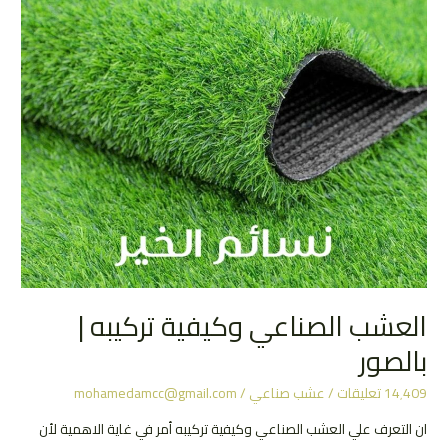
تركيبه
العشب الصناعي وكيفية تركيبه |
بالصور
14٬409 تعليقات
/
عشب صناعي
/
mohamedamcc@gmail.com
ان التعرف علي العشب الصناعي وكيفية تركيبه أمر في غاية الاهمية لأن