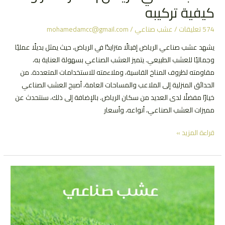
كيفية تركيبه
574 تعليقات
/
عشب صناعي
/
mohamedamcc@gmail.com
يشهد عشب صناعي الرياض إقبالًا متزايدًا في الرياض، حيث يمثل بديلًا عمليًا
وجماليًا للعشب الطبيعي. يتميز العشب الصناعي بسهولة العناية به،
مقاومته لظروف المناخ القاسية، وملاءمته للاستخدامات المتعددة. من
الحدائق المنزلية إلى الملاعب والمساحات العامة، أصبح العشب الصناعي
خيارًا مفضلًا لدى العديد من سكان الرياض. بالإضافة إلى ذلك، سنتحدث عن
مميزات العشب الصناعي، أنواعه، وأسعار
عشب
قراءة المزيد »
صناعي
الرياض
|
سعر
المتر
و
كيفية