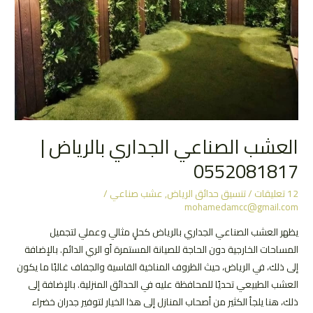
العشب الصناعي الجداري بالرياض |
0552081817
12 تعليقات
/
تنسيق حدائق الرياض
,
عشب صناعي
/
mohamedamcc@gmail.com
يظهر العشب الصناعي الجداري بالرياض كحلٍ مثالي وعملي لتجميل
المساحات الخارجية دون الحاجة للصيانة المستمرة أو الري الدائم. بالإضافة
إلى ذلك، في الرياض، حيث الظروف المناخية القاسية والجفاف غالبًا ما يكون
العشب الطبيعي تحديًا للمحافظة عليه في الحدائق المنزلية. بالإضافة إلى
ذلك، هنا يلجأ الكثير من أصحاب المنازل إلى هذا الخيار لتوفير جدران خضراء