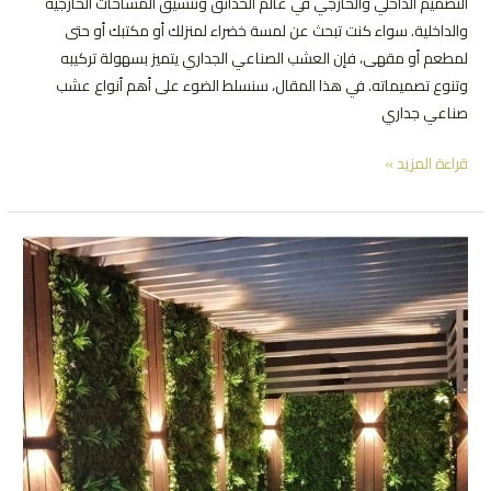
التصميم الداخلي والخارجي في عالم الحدائق وتنسيق المساحات الخارجية
والداخلية. سواء كنت تبحث عن لمسة خضراء لمنزلك أو مكتبك أو حتى
لمطعم أو مقهى، فإن العشب الصناعي الجداري يتميز بسهولة تركيبه
وتنوع تصميماته. في هذا المقال، سنسلط الضوء على أهم أنواع عشب
صناعي جداري
عشب
قراءة المزيد »
صناعي
جداري
|
تعرف
علي
الأنواع
والاسعار