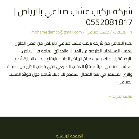
شركة تركيب عشب صناعي بالرياض |
0552081817
11 تعليقات
/
عشب صناعي
/
mohamedamcc@gmail.com
يعتبر التعامل مع شركة تركيب عشب صناعي بالرياض من أفضل الحلول
لتجميل المساحات الخارجية في المنازل والحدائق العامة في الرياض.
بالإضافة إلى ذلك، بسبب مناخ الرياض الجاف وارتفاع درجات الحرارة، أصبح
العشب الصناعي بديلاً ممتازًا للعشب الطبيعي الذي يتطلب الكثير من الصيانة
والري المستمر. في هذا المقال، سنقدم لك دليلًا شاملًا حول فوائد العشب
الصناعي،
شركة
قراءة المزيد »
تركيب
عشب
صناعي
بالرياض
|
الصفحة الرئيسية