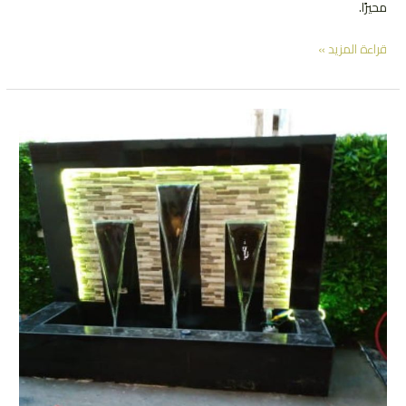
محيرًا.
كيفية
قراءة المزيد »
اختيار
الشلالات
والنوافير
لحديقتك
|
0552081817