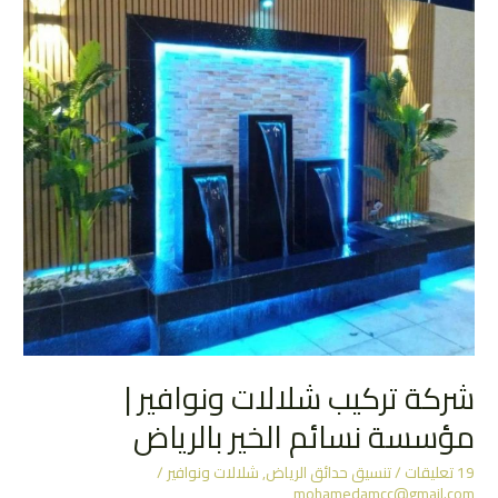
شركة تركيب شلالات ونوافير |
مؤسسة نسائم الخير بالرياض
19 تعليقات
/
تنسيق حدائق الرياض
,
شلالات ونوافير
/
mohamedamcc@gmail.com