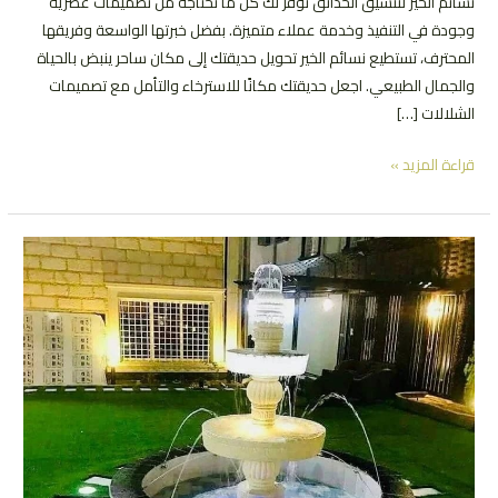
نسائم الخير لتنسيق الحدائق توفر لك كل ما تحتاجه من تصميمات عصرية
وجودة في التنفيذ وخدمة عملاء متميزة. بفضل خبرتها الواسعة وفريقها
المحترف، تستطيع نسائم الخير تحويل حديقتك إلى مكان ساحر ينبض بالحياة
والجمال الطبيعي. اجعل حديقتك مكانًا للاسترخاء والتأمل مع تصميمات
الشلالات […]
أفضل
قراءة المزيد »
شركة
تصميم
شلالات
ونوافير
|
0552081817