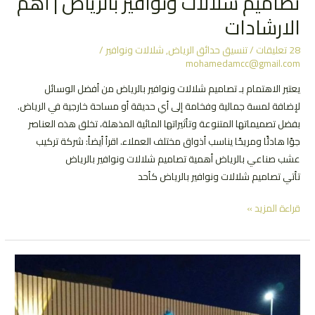
تصاميم شلالات ونوافير بالرياض | أهم
الارشادات
28 تعليقات
/
تنسيق حدائق الرياض
,
شلالات ونوافير
/
mohamedamcc@gmail.com
يعتبر الاهتمام بـ تصاميم شلالات ونوافير بالرياض من أفضل الوسائل
لإضافة لمسة جمالية وفخامة إلى أي حديقة أو مساحة خارجية في الرياض.
بفضل تصميماتها المتنوعة وتأثيراتها المائية المذهلة، تخلق هذه العناصر
جوًا هادئًا ومريحًا يناسب أذواق مختلف العملاء. اقرأ أيضاً: شركة تركيب
عشب صناعي بالرياض أهمية تصاميم شلالات ونوافير بالرياض
تأتي تصاميم شلالات ونوافير بالرياض كأحد
تصاميم
قراءة المزيد »
شلالات
ونوافير
بالرياض
|
أهم
الارشادات