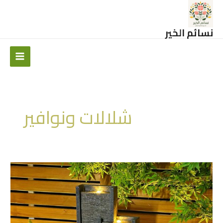
خطي
لى
لمحتوى
نسائم الخير
Main
Menu
شلالات ونوافير