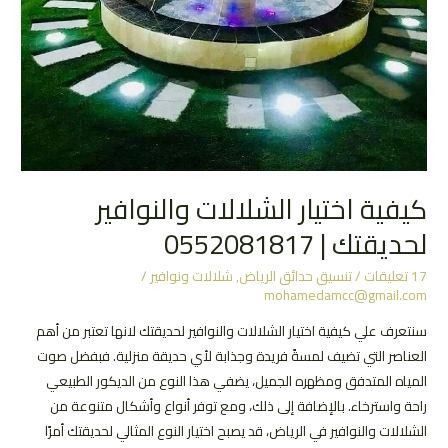
كيفية اختيار الشلالات والنوافير
لحديقتك | 0552081817
17 تعليقات
/
تنسيق حدائق الرياض
,
شلالات ونوافير
/
mohamedamcc@gmail.com
سنتعرف علي كيفية اختيار الشلالات والنوافير لحديقتك لانها تعتبر من أهم
العناصر التي تضيف لمسةً فريدة وجذابة لأي حديقة منزلية. فبفضل صوت
المياه المتدفق ومظهره الجميل، يضفي هذا النوع من الديكور الطبيعي
راحة واسترخاء. بالإضافة إلى ذلك، ومع توفر أنواع وأشكال متنوعة من
الشلالات والنوافير في الرياض، قد يصبح اختيار النوع المثالي لحديقتك أمرًا