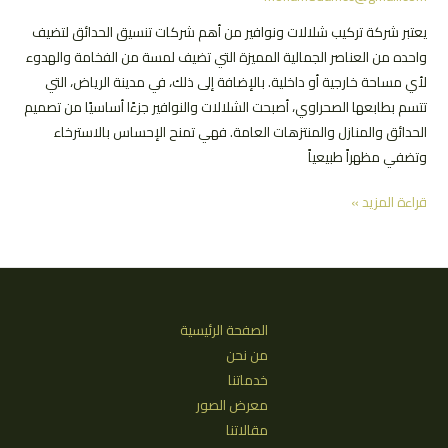
يعتبر شركة تركيب شلالات ونوافير من أهم شركات تنسيق الحدائق لتضيف
واحده من العناصر الجمالية المميزة التي تضيف لمسة من الفخامة والهدوء
لأي مساحة خارجية أو داخلية. بالإضافة إلى ذلك، في مدينة الرياض، التي
تتسم بطابعها الصحراوي، أصبحت الشلالات والنوافير جزءًا أساسيًا من تصميم
الحدائق والمنازل والمنتزهات العامة. فهي تمنح الإحساس بالاسترخاء
وتضفي مظهراً طبيعياً
شركة
قراءة المزيد »
تركيب
شلالات
ونوافير
|
مؤسسة
الصفحة الرئيسية
نسائم
من نحن
الخير
خدماتنا
بالرياض
معرض الصور
مقالاتنا