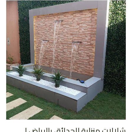
شلالات
بالرياض
|
0552081817
شلالات منزلية للحدائق بالرياض |