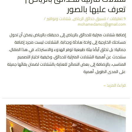
تعرف عليها بالصور
9 تعليقات
/
تنسيق حدائق الرياض
,
شلالات ونوافير
/
mohamedamcc@gmail.com
إضافة شلالات منزلية للحدائق بالرياض إلى حديقتك بالرياض يمكن أن تحول
مساحتك الخارجية إلى واحة هادئة وجذابة. الشلالات ليست مجرد إضافة
جمالية؛ بل تخلق أيضًا بيئة طبيعية توفر الهدوء والاسترخاء. في هذا المقال،
سنتحدث عن أهمية الشلالات المنزلية للحدائق، وكيفية اختيار التصميم
المناسب، بالإضافة إلى بعض النصائح للعناية بالشلالات لضمان بقائها جميلة
على المدى الطويل. أهمية
شلالات
قراءة المزيد »
منزلية
للحدائق
بالرياض
|
تعرف
عليها